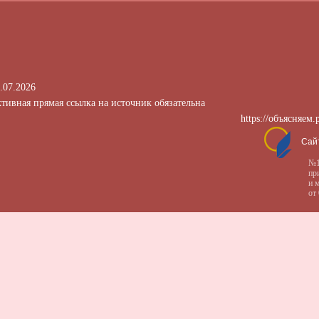
.07.2026
тивная прямая ссылка на источник обязательна
https://объясняем.
Сай
№1
пр
и 
от