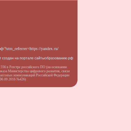
рф/?utm_referrer=https://yandex.ru/
т создан на портале сайтыобразованию.рф
556 в Реестре российского ПО (на основании
иказа Министерства цифрового развития, связи
массовых коммуникаций Российской Федерации
 06.09.2016 №426)