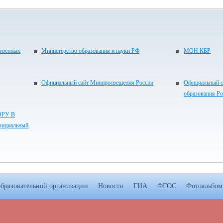
ственных
Министерство образования и науки РФ
МОН КБР
Официальный сайт Минпросвещения России
Официальный с
образования Р
РУ В
ициальный
образовательной организации
Новости
ГИА
ФГОС
Фотоальбо