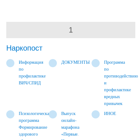
1
Наркопост
Информация
ДОКУМЕНТЫ
Программа
по
по
профилактике
противодействию
ВИЧ/СПИД
и
профилактике
вредных
привычек
Психологическая
Выпуск
ИНОЕ
программа
онлайн-
Формирование
марафона
здорового
«Первые.