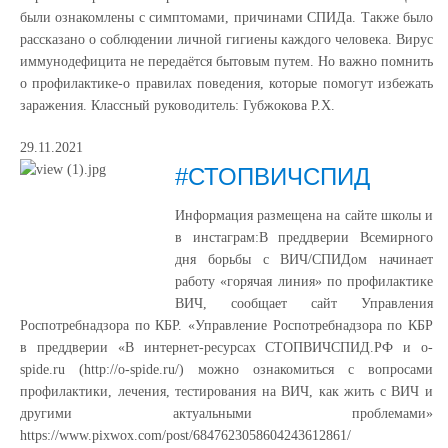
были ознакомлены с симптомами, причинами СПИДа. Также было
рассказано о соблюдении личной гигиены каждого человека. Вирус
иммунодефицита не передаётся бытовым путем. Но важно помнить
о профилактике-о правилах поведения, которые помогут избежать
заражения. Классный руководитель: Губжокова Р.Х.
29.11.2021
#СТОПВИЧСПИД
Информация размещена на сайте школы и
в инстаграм:В преддверии Всемирного
дня борьбы с ВИЧ/СПИДом начинает
работу «горячая линия» по профилактике
ВИЧ, сообщает сайт Управления
Роспотребнадзора по КБР. «Управление Роспотребнадзора по КБР
в преддверии «В интернет-ресурсах СТОПВИЧСПИД.РФ и o-
spide.ru (http://o-spide.ru/) можно ознакомиться с вопросами
профилактики, лечения, тестирования на ВИЧ, как жить с ВИЧ и
другими актуальными проблемами»
https://www.pixwox.com/post/6847623058604243612861/