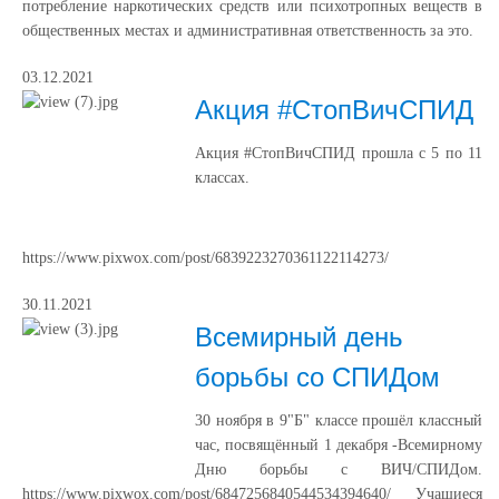
потребление наркотических средств или психотропных веществ в
общественных местах и административная ответственность за это.
03.12.2021
Акция #СтопВичСПИД
Акция #СтопВичСПИД прошла с 5 по 11
классах.
https://www.pixwox.com/post/6839223270361122114273/
30.11.2021
Всемирный день
борьбы со СПИДом
30 ноября в 9"Б" классе прошёл классный
час, посвящённый 1 декабря -Всемирному
Дню борьбы с ВИЧ/СПИДом.
https://www.pixwox.com/post/6847256840544534394640/ Учащиеся