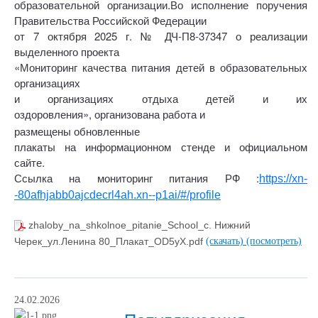
образовательной организации.
Во исполнение поручения
Правительства Российской Федерации
от 7 октября 2025 г. № ДЧ-П8-37347 о реализации
выделенного проекта
«Мониторинг качества питания детей в образовательных
организациях
и организациях отдыха детей и их
оздоровления»,
организована работа и
размещены обновленные
плакаты на информационном стенде и официальном
сайте.
Ссылка на мониторинг питания РФ :
https://xn-
-80afhjabb0ajcdecrl4ah.xn--p1ai/#/profile
zhaloby_na_shkolnoe_pitanie_School_с. Нижний
Черек_ул.Ленина 80_Плакат_OD5yX.pdf
(скачать)
(посмотреть)
24.02.2026