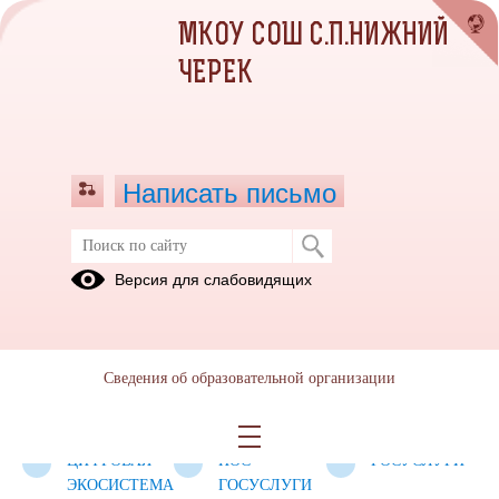
МКОУ СОШ С.П.НИЖНИЙ
ЧЕРЕК
Написать письмо
ЦИФРОВАЯ БИБЛИОТЕКА
Версия для слабовидящих
ЭЛЕКТРОННЫЙ
МОЯ
ПФДО
ЖУРНАЛ
ШКОЛА
ШКОЛЬНЫЙ
ШКОЛЬНЫЙ
УЧИ.РУ
Сведения об образовательной организации
СПОРТИВНЫЙ
ТЕАТР
КЛУБ
ЦИФРОВАЯ
ПОС
ГОСУСЛУГИ
ЭКОСИСТЕМА
ГОСУСЛУГИ