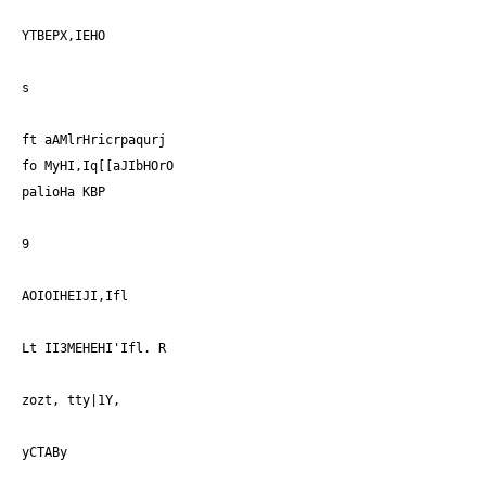
YTBEPX,IEHO
s
ft aAMlrHricrpaqurj
fo MyHI,Iq[[aJIbHOrO
palioHa KBP
9
AOIOIHEIJI,Ifl
Lt II3MEHEHI'Ifl. R
zozt, tty|1Y,
yCTABy