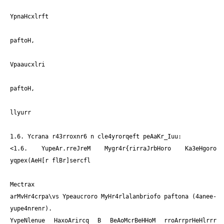
YpnaHcxlrft
paftoH,
Vpaaucxlri
paftoH,
llyurr
1.6. Ycrana r43rroxnr6 n cle4yrorqeft peAaKr_Iuu:
<1.6. YupeAr.rreJreM Mygr4r{rirraJrbHoro Ka3eHgoro
yqpex(AeH[r flBr]sercfl
Mectrax
arMvHr4crpa\vs Ypeaucroro MyHr4rlalanbriofo paftona (4anee-
yupe4nrenr).
YvpeNlenue HaxoArircq B BeAoMcrBeHHoM rroArrprHeHlrrr