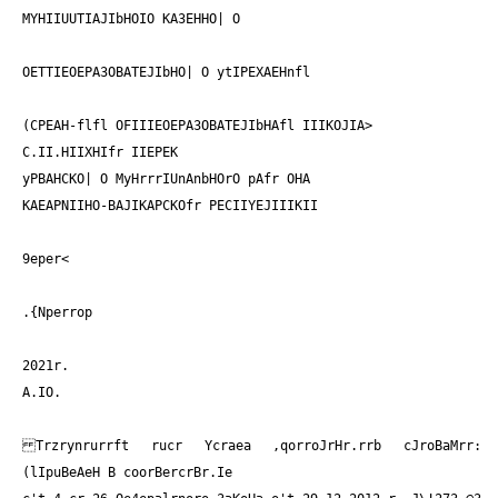
MYHIIUUTIAJIbHOIO KA3EHHO| O
OETTIEOEPA3OBATEJIbHO| O ytIPEXAEHnfl
(CPEAH-flfl OFIIIEOEPA3OBATEJIbHAfl IIIKOJIA>
C.II.HIIXHIfr IIEPEK
yPBAHCKO| O MyHrrrIUnAnbHOrO pAfr OHA
KAEAPNIIHO-BAJIKAPCKOfr PECIIYEJIIIKII
9eper<
.{Nperrop
2021r.
A.IO.
Trzrynrurrft rucr Ycraea ,qorroJrHr.rrb cJroBaMrr:
(lIpuBeAeH B coorBercrBr.Ie