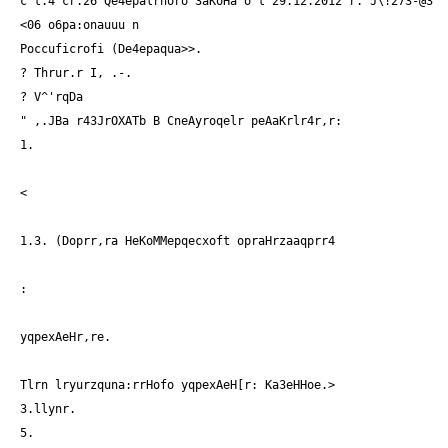
c't.4 cr.26 Qe4epalrnoro 3aKoHa o't 29.12.2012 r. J\!273-@3
<06 o6pa:onauuu n
Poccuficrofi (De4epaqua>>.
? Thrur.r I, .-.
? V^'rqDa
" ,.JBa r43JrOXATb B CneAyroqelr peAaKrlr4r,r:
1.
<
1.3. (Doprr,ra HeKoMMepqecxoft opraHrzaaqprr4
:
yqpexAeHr,re.
Tlrn lryurzquna:rrHofo yqpexAeH[r: Ka3eHHoe.>
3.llynr
.
5.