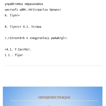
ynpaBtreHux o6pasonaHza
uecrsofi aAMr,rHr{crparlzu Vpnancr
6. llynr
>
8. llynrcr 4.1. Ycraea
r,r3Jroxt4rb n cnegyronleii peAaKrglr:
<4.1. Y.IacrHzr
.
1 1 . flyur
ОБРАЩЕНИЯ ГРАЖДАН