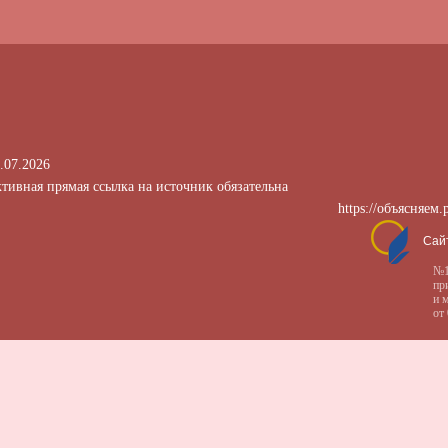
.07.2026
тивная прямая ссылка на источник обязательна
https://объясняем.
Сай
№1
пр
и 
от