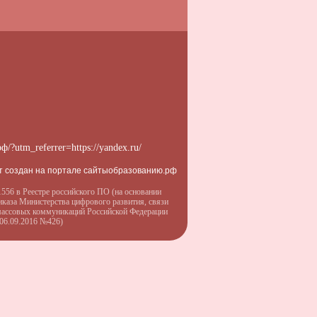
рф/?utm_referrer=https://yandex.ru/
т создан на портале сайтыобразованию.рф
556 в Реестре российского ПО (на основании
иказа Министерства цифрового развития, связи
массовых коммуникаций Российской Федерации
 06.09.2016 №426)