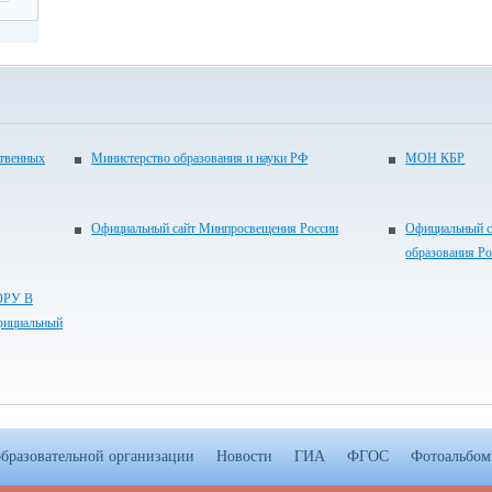
ственных
Министерство образования и науки РФ
МОН КБР
Официальный сайт Минпросвещения России
Официальный с
образования Р
РУ В
ициальный
образовательной организации
Новости
ГИА
ФГОС
Фотоальбо