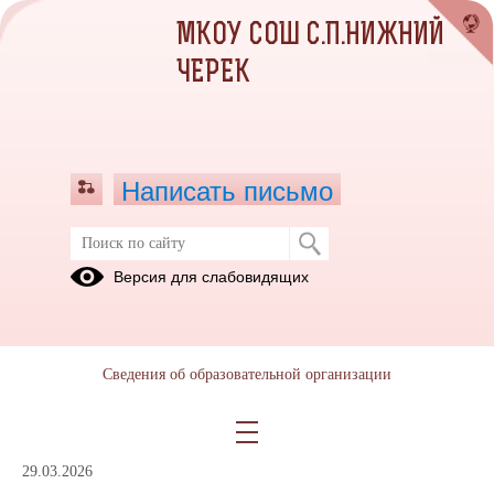
МКОУ СОШ С.П.НИЖНИЙ
ЧЕРЕК
Написать письмо
Перечень документов, подготовка
Версия для слабовидящих
которых осуществляется
педагогическими работниками при
реализации общеобразовательных
программ, образовательных
Сведения об образовательной организации
программ среднего
профессионального образования
29.03.2026