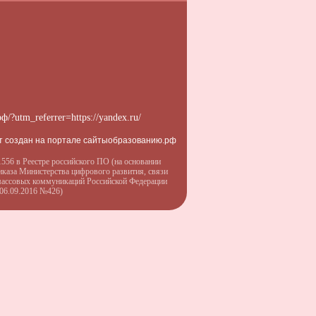
рф/?utm_referrer=https://yandex.ru/
т создан на портале сайтыобразованию.рф
556 в Реестре российского ПО (на основании
иказа Министерства цифрового развития, связи
массовых коммуникаций Российской Федерации
 06.09.2016 №426)