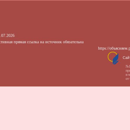
.07.2026
тивная прямая ссылка на источник обязательна
https://объясняем.
Сай
№1
пр
и 
от