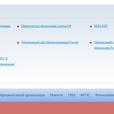
ственных
Министерство образования и науки РФ
МОН КБР
Официальный сайт Минпросвещения России
Официальный с
образования Р
РУ В
ициальный
образовательной организации
Новости
ГИА
ФГОС
Фотоальбо