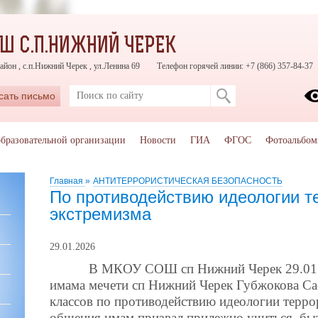
Ш С.П.НИЖНИЙ ЧЕРЕК
айон , с.п.Нижний Черек , ул.Ленина 69
Телефон горячей линии: +7 (866) 357-84-37
сать письмо
образовательной организации
Новости
ГИА
ФГОС
Фотоальбо
Главная
»
АНТИТЕРРОРИСТИЧЕСКАЯ БЕЗОПАСНОСТЬ
По противодействию идеологии т
экстремизма
29.01.2026
В МКОУ СОШ сп Нижний Черек 29.01. 20
имама мечети сп Нижний Черек Губжокова С
классов по противодействию идеологии терро
общения имам призвал прилежно учиться, быт