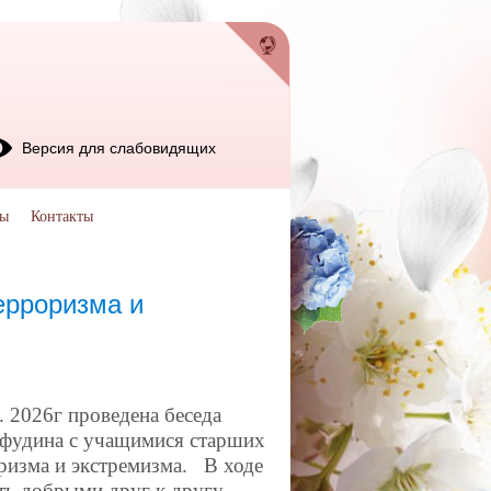
Версия для слабовидящих
мы
Контакты
ерроризма и
26г проведена беседа
афудина с учащимися старших
ризма и экстремизма. В ходе
ь добрыми друг к другу,