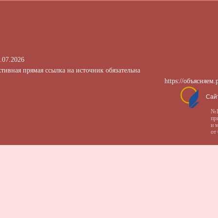
.07.2026
тивная прямая ссылка на источник обязательна
https://объясняем.
Сай
№1
пр
и 
от