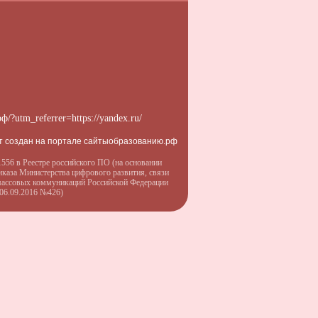
рф/?utm_referrer=https://yandex.ru/
т создан на портале сайтыобразованию.рф
556 в Реестре российского ПО (на основании
иказа Министерства цифрового развития, связи
массовых коммуникаций Российской Федерации
 06.09.2016 №426)