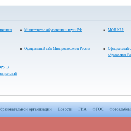
ственных
Министерство образования и науки РФ
МОН КБР
Официальный сайт Минпросвещения России
Официальный с
образования Р
РУ В
ициальный
образовательной организации
Новости
ГИА
ФГОС
Фотоальбо