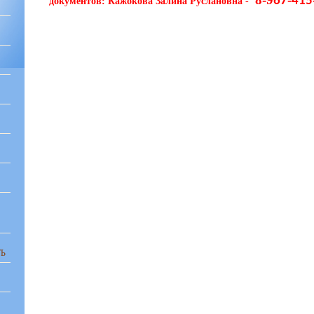
67
415
документов:
Кажокова Залина Руслановна
-
Ь