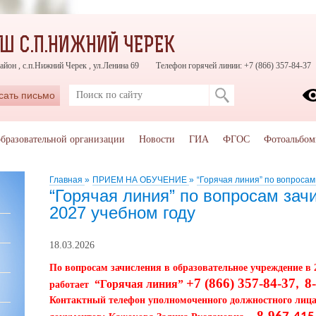
Ш С.П.НИЖНИЙ ЧЕРЕК
айон , с.п.Нижний Черек , ул.Ленина 69
Телефон горячей линии: +7 (866) 357-84-37
сать письмо
образовательной организации
Новости
ГИА
ФГОС
Фотоальбо
Главная
»
ПРИЕМ НА ОБУЧЕНИЕ
»
“Горячая линия” по вопросам
“Горячая линия” по вопросам зач
2027 учебном году
18.03.2026
По вопросам зачисления в образовательное учреждение в 
+7 (866) 357-84-37
8
“Горячая линия”
,
работает
Контактный телефон уполномоченного должностного лица,
8-9
-