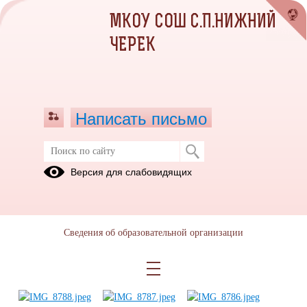
МКОУ СОШ С.П.НИЖНИЙ
ЧЕРЕК
Написать письмо
Информационные материалы о
Версия для слабовидящих
предупреждении и пресечении
экстремистской деятельности
16.08.2025
Сведения об образовательной организации