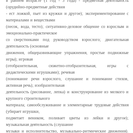
в раннем возрасте (1 год - 3 года) - предметная деятельность
(орудийно-предметные действия
- ест ложкой, пьет из кружки и другое); экспериментирование с
материалами и веществами
(песок, вода, тесто); ситуативно-деловое общение со взрослым и
эмоционально-практическое
со сверстниками под руководством взрослого; двигательная
деятельность (основные
движения, общеразвивающие упражнения, простые подвижные
игры); игровая
(отобразительная, сюжетно-отобразительная, игры с
дидактическими игрушками); речевая
(понимание речи взрослого, слушание и понимание стихов,
активная речь); изобразительная
деятельность (рисование, лепка) и конструирование из мелкого и
крупного строительного
материала; самообслуживание и элементарные трудовые действия
(убирает игрушки,
подметает веником, поливает цветы из лейки и другое);
музыкальная деятельность (слушание
музыки и исполнительство, музыкально-ритмические движения).