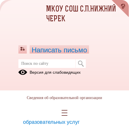
МКОУ СОШ С.П.НИЖНИЙ
ЧЕРЕК
Написать письмо
Версия для слабовидящих
Платные образовательные услуги
Платные образовательные услуги в МКОУ
СОШ с.п. Нижний Черек
в 2025-2026
Сведения об образовательной организации
учебном году не оказываются.
Документ о порядке оказания платных
образовательных услуг